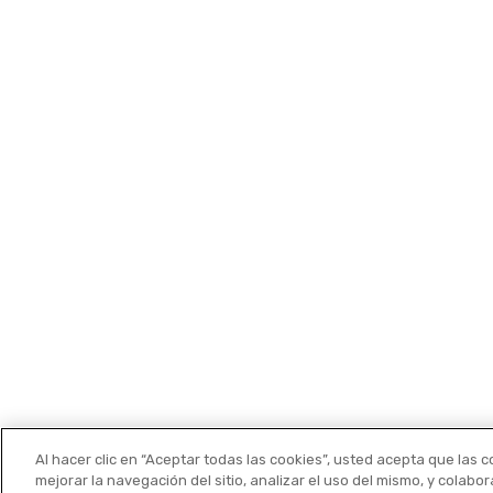
Kit Consulting
Contacto
Kit Digital
Teléfono
+34 671 671 649
Consíguelo
Email
Grupo Aktios
kit@aktios.com
Legal
privacidad
cookies
Al hacer clic en “Aceptar todas las cookies”, usted acepta que las 
mejorar la navegación del sitio, analizar el uso del mismo, y colab